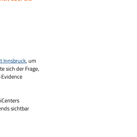
t Innsbruck
, um
e sich der Frage,
d-Evidence
piCenters
ends sichtbar