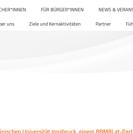
CHER*INNEN
FÜR BÜRGER*INNEN
NEWS & VERAN
ber uns
Ziele und Kernaktivitäten
Partner
Fü
inischen Universität Innsbruck, einem BBMRI.at-Part