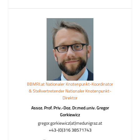
BBMRI.at Nationaler Knotenpunkt-Koordinator
& Stellvertretender Nationaler Knotenpunkt-
Direktor
Assoz. Prof. Priv.-Doz. Dr.med.univ. Gregor
Gorkiewicz
gregor.gorkiewicz(at)medunigraz.at
+43-(0)316 38571743