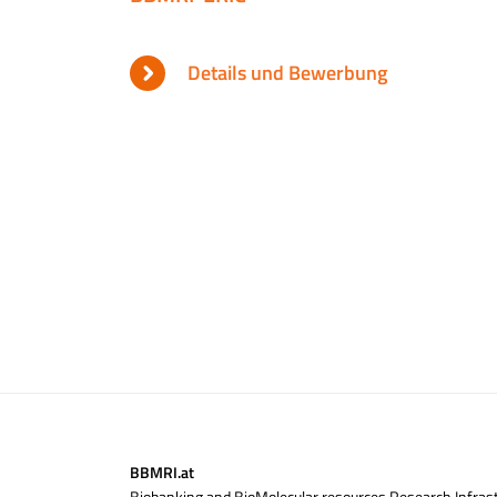
Details und Bewerbung
BBMRI.at
Biobanking and BioMolecular resources Research Infrast