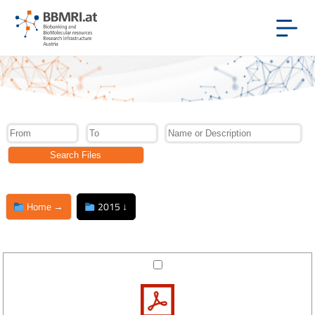
Home →
2015 ↓