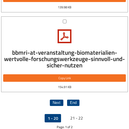
139.98 KB
bbmri-at-veranstaltung-biomaterialien-
wertvolle-forschungswerkzeuge-sinnvoll-und-
sicher-nutzen
Copy Link
154.91 KB
Next
End
21 - 22
1 - 20
Page: 1 of 2