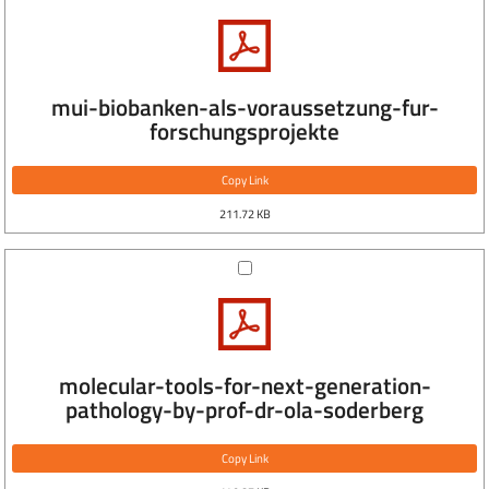
mui-biobanken-als-voraussetzung-fur-
forschungsprojekte
Copy Link
211.72 KB
molecular-tools-for-next-generation-
pathology-by-prof-dr-ola-soderberg
Copy Link