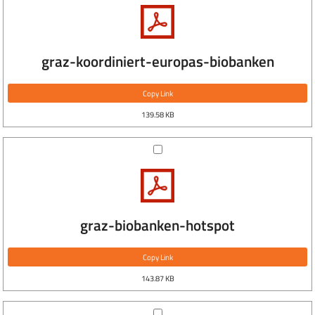
graz-koordiniert-europas-biobanken
Copy Link
139.58 KB
graz-biobanken-hotspot
Copy Link
143.87 KB