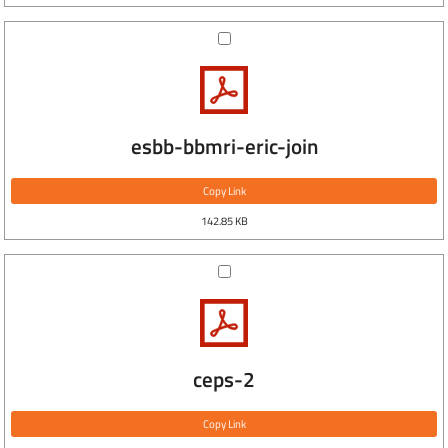
esbb-bbmri-eric-join
Copy Link
142.85 KB
ceps-2
Copy Link