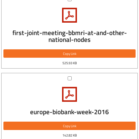
first-joint-meeting-bbmri-at-and-other-
national-nodes
Copy Link
525.93 KB
europe-biobank-week-2016
Copy Link
142.82 KB