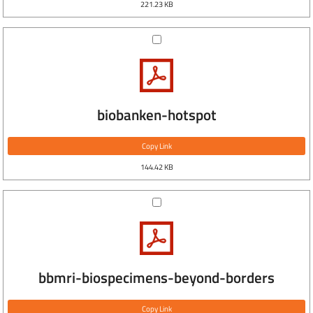
221.23 KB
biobanken-hotspot
Copy Link
144.42 KB
bbmri-biospecimens-beyond-borders
Copy Link