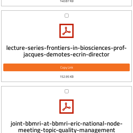
140.87 KB
lecture-series-frontiers-in-biosciences-prof-
jacques-demotes-ecrin-director
Copy Link
152.95 KB
joint-bbmri-at-bbmri-eric-national-node-
meeting-topic-quality-management