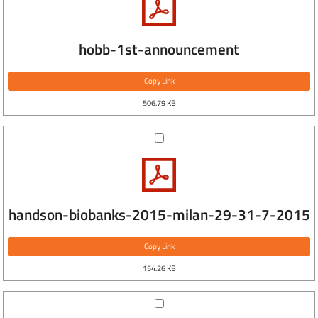
hobb-1st-announcement
Copy Link
506.79 KB
handson-biobanks-2015-milan-29-31-7-2015
Copy Link
154.26 KB